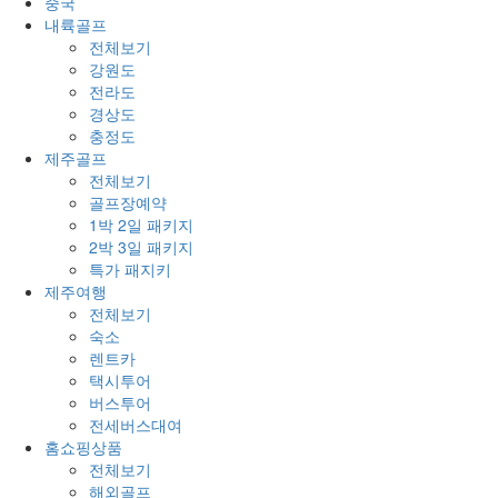
중국
내륙골프
전체보기
강원도
전라도
경상도
충정도
제주골프
전체보기
골프장예약
1박 2일 패키지
2박 3일 패키지
특가 패지키
제주여행
전체보기
숙소
렌트카
택시투어
버스투어
전세버스대여
홈쇼핑상품
전체보기
해외골프