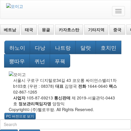
베트남
태국
몽골
카자흐스탄
기타지역
중국
하노이
다낭
나트랑
달랏
호치민
뿡따우
퀴넌
푸꿕
서울시 구로구 디지털로34길 43 코오롱 싸이언스밸리1차
b103호 (우편 : 08378)
대표
김영국
전화
1644-0640
팩스
02-867-1265
사업자
105-87-69213
통신판매
제 2019-서울관악-0443
호
정보관리책임자명
양창익
Copyright© (주)헬로우팡. All Rights Reserved.
PC 버전으로 보기