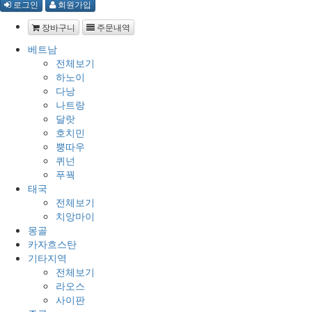
로그인
회원가입
장바구니
주문내역
베트남
전체보기
하노이
다낭
나트랑
달랏
호치민
뿡따우
퀴넌
푸꿕
태국
전체보기
치앙마이
몽골
카자흐스탄
기타지역
전체보기
라오스
사이판